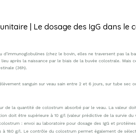
unitaire | Le dosage des IgG dans le 
immunoglobulines (chez le bovin, elles ne traversent pas la barr
 lieu après la naissance par le biais de la buvée colostrale. Mais 
stinale (36h).
élèvement sanguin sur veau sain entre 2 et 6 jours, sur tube sec 
eur de la quantité de colostrum absorbé par le veau. La valeur doit
on doit être supérieure à 10 g/l (valeur prédictive de la survie du v
le colostrum : envoi au laboratoire pour dosage des IgG et protéines
res à 180 g/l. Le contrôle du colostrum permet également de sélect