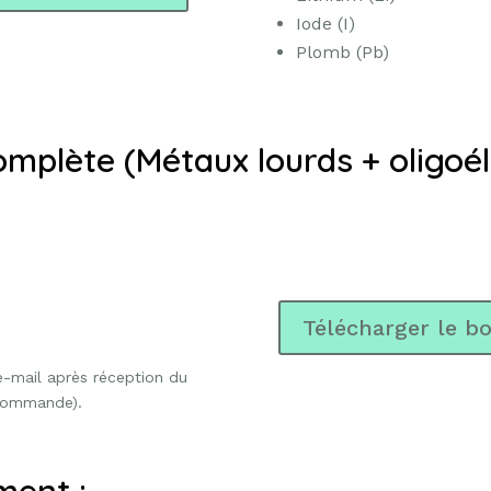
Iode (I)
Plomb (Pb)
complète (Métaux lourds + oligo
Télécharger le b
 e-mail après réception du
 commande).
ment :