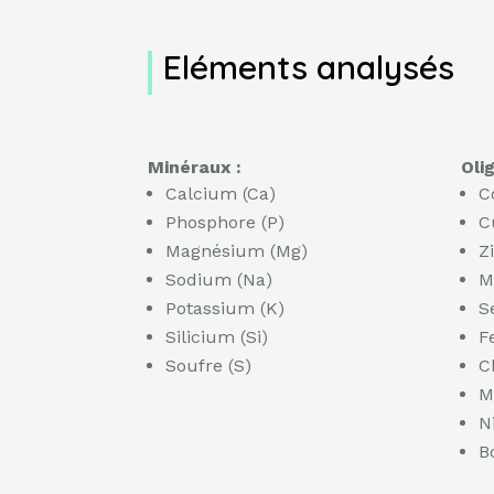
Eléments analysés
Minéraux :
Oli
Calcium (Ca)
C
Phosphore (P)
C
Magnésium (Mg)
Z
Sodium (Na)
M
Potassium (K)
S
Silicium (Si)
F
Soufre (S)
C
M
N
B