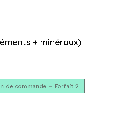
éléments + minéraux)
on de commande – Forfait 2