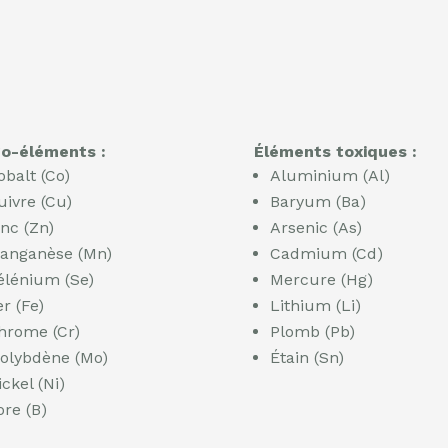
go-éléments :
Éléments toxiques :
obalt (Co)
Aluminium (Al)
uivre (Cu)
Baryum (Ba)
inc (Zn)
Arsenic (As)
anganèse (Mn)
Cadmium (Cd)
élénium (Se)
Mercure (Hg)
er (Fe)
Lithium (Li)
hrome (Cr)
Plomb (Pb)
olybdène (Mo)
Étain (Sn)
ickel (Ni)
ore (B)