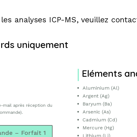
 les analyses ICP-MS, veuillez contac
ourds uniquement
Eléments an
Aluminium (Al)
Argent (Ag)
Baryum (Ba)
 e-mail après réception du
Arsenic (As)
 commande).
Cadmium (Cd)
Mercure (Hg)
nde – Forfait 1
Lithium (Li)