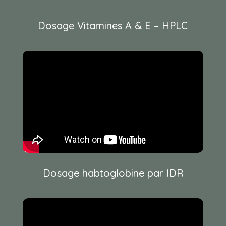
Dosage Vitamines A & E – HPLC
Dosage habtoglobine par IDR